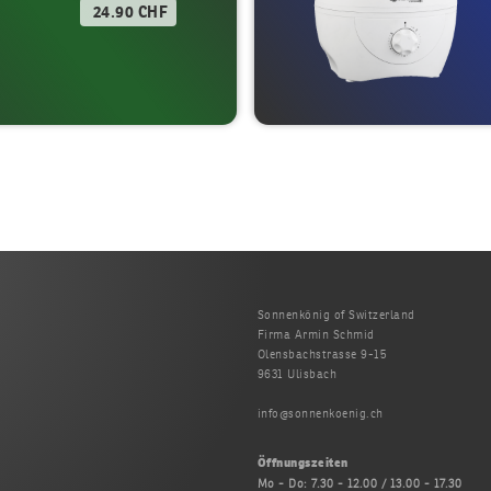
24.90 CHF
Sonnenkönig of Switzerland
Firma Armin Schmid
Olensbachstrasse 9-15
9631 Ulisbach
info@sonnenkoenig.ch
Öffnungszeiten
Mo - Do
: 7.30 - 12.00 / 13.00 - 17.30