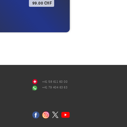
99.00 CHF
+41 58 611 60 00
+41 79 404 63 63