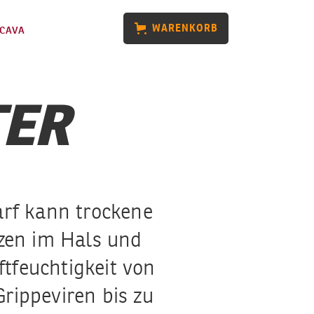
WARENKORB
CAVA
TER
rf kann trockene
zen im Hals und
ftfeuchtigkeit von
rippeviren bis zu