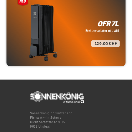
OFR 7L
Elektroradiator mit Wifi
129.00 CHF
Sonnenkönig of Switzerland
Firma Armin Schmid
Olensbachstrasse 9-15
9631 Ulisbach