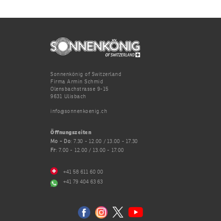
Sonnenkönig of Switzerland
Firma Armin Schmid
Olensbachstrasse 9-15
9631 Ulisbach
info@sonnenkoenig.ch
Öffnungszeiten
Mo - Do
: 7.30 - 12.00 / 13.00 - 17.30
Fr
: 7.00 - 12.00 / 13.00 - 17.00
+41 58 611 60 00
+41 79 404 63 63