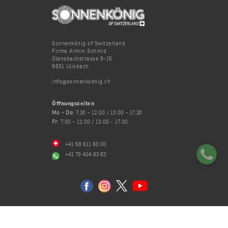
Sonnenkönig of Switzerland
Firma Armin Schmid
Olensbachstrasse 9-15
9631 Ulisbach
info@sonnenkoenig.ch
Öffnungszeiten
Mo - Do
: 7.30 - 12.00 / 13.00 - 17.30
Fr
: 7.00 - 12.00 / 13.00 - 17.00
+41 58 611 60 00
+41 79 404 63 63
Datenschutz
AGB
Impressum