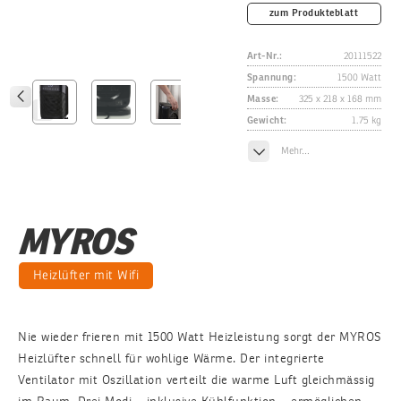
zum Produkteblatt
Art-Nr.:
20111522
Spannung:
1500 Watt
Masse:
325 x 218 x 168 mm
Gewicht:
1.75 kg
Mehr…
MYROS
Heizlüfter mit Wifi
Nie wieder frieren mit 1500 Watt Heizleistung sorgt der MYROS
Heizlüfter schnell für wohlige Wärme. Der integrierte
Ventilator mit Oszillation verteilt die warme Luft gleichmässig