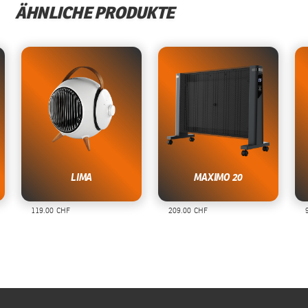
ÄHNLICHE PRODUKTE
LIMA
MAXIMO 20
119.00 CHF
209.00 CHF
9