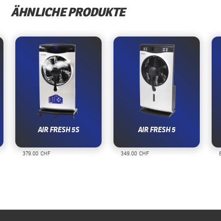
ÄHNLICHE PRODUKTE
AIR FRESH 5S
AIR FRESH 5
379.00 CHF
349.00 CHF
8