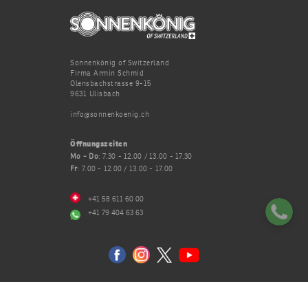
Sonnenkönig of Switzerland
Firma Armin Schmid
Olensbachstrasse 9-15
9631 Ulisbach
info@sonnenkoenig.ch
Öffnungszeiten
Mo - Do
: 7.30 - 12.00 / 13.00 - 17.30
Fr
: 7.00 - 12.00 / 13.00 - 17.00
+41 58 611 60 00
+41 79 404 63 63
Datenschutz
AGB
Impressum