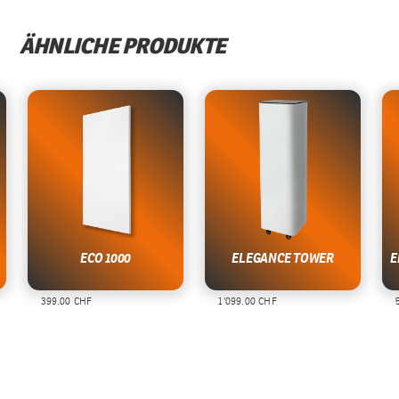
ÄHNLICHE PRODUKTE
ECO 1000
ELEGANCE TOWER
E
399.00 CHF
1’099.00 CHF
5