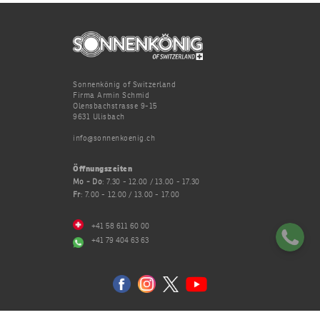
Sonnenkönig of Switzerland
Firma Armin Schmid
Olensbachstrasse 9-15
9631 Ulisbach
info@sonnenkoenig.ch
Öffnungszeiten
Mo - Do
: 7.30 - 12.00 / 13.00 - 17.30
Fr
: 7.00 - 12.00 / 13.00 - 17.00
+41 58 611 60 00
+41 79 404 63 63
Datenschutz
AGB
Impressum