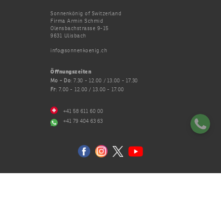
Sonnenkönig of Switzerland
Firma Armin Schmid
Olensbachstrasse 9-15
9631 Ulisbach
info@sonnenkoenig.ch
Öffnungszeiten
Mo - Do
: 7.30 - 12.00 / 13.00 - 17.30
Fr
: 7.00 - 12.00 / 13.00 - 17.00
+41 58 611 60 00
+41 79 404 63 63
Datenschutz
AGB
Impressum
2026 © Sonnenkönig of Switzerland | All rights reserved