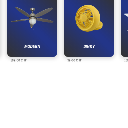
MODERN
DINKY
189.00 CHF
39.00 CHF
139