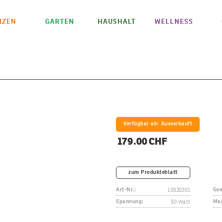
IZEN
GARTEN
HAUSHALT
WELLNESS
Verfügbar ab:
Ausverkauft
179.00 CHF
zum Produkteblatt
10520301
Art-Nr.:
Gew
50 Watt
Spannung:
Mas