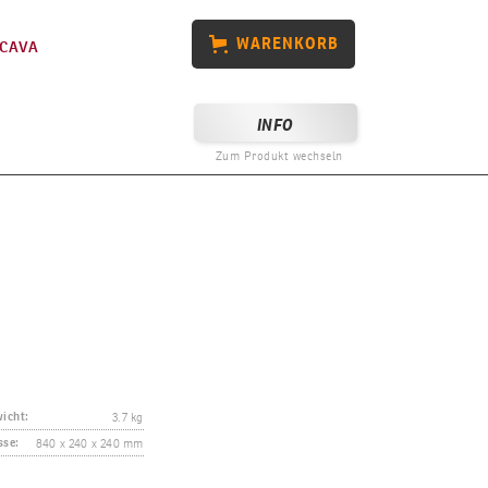
WARENKORB
CAVA
INFO
Zum Produkt wechseln
3.7 kg
icht:
840 x 240 x 240 mm
se: