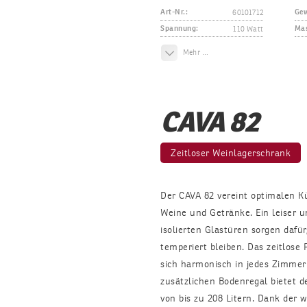
60101712
Art-Nr.:
Gew
110 Watt
Spannung:
Mas
Mehr …
CAVA 82
Zeitloser Weinlagerschrank
Der CAVA 82 vereint optimalen Kü
Weine und Getränke. Ein leiser u
isolierten Glastüren sorgen dafü
temperiert bleiben. Das zeitlose
sich harmonisch in jedes Zimmer
zusätzlichen Bodenregal bietet d
von bis zu 208 Litern. Dank der 