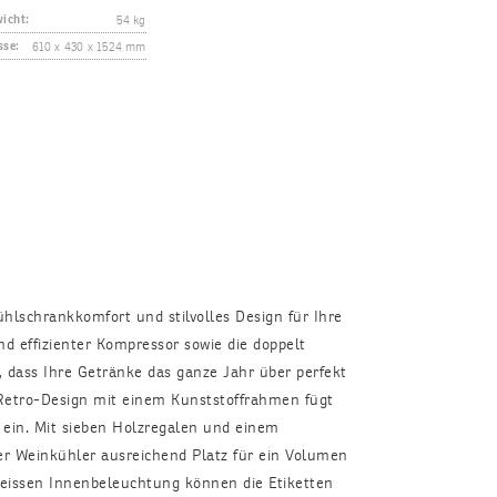
54 kg
icht:
610 x 430 x 1524 mm
se:
hlschrankkomfort und stilvolles Design für Ihre
nd effizienter Kompressor sowie die doppelt
r, dass Ihre Getränke das ganze Jahr über perfekt
 Retro-Design mit einem Kunststoffrahmen fügt
 ein. Mit sieben Holzregalen und einem
er Weinkühler ausreichend Platz für ein Volumen
weissen Innenbeleuchtung können die Etiketten