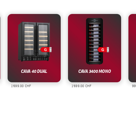
CAVA 40 DUAL
CAVA 3400 MONO
1’699.00 CHF
1’699.00 CHF
999.