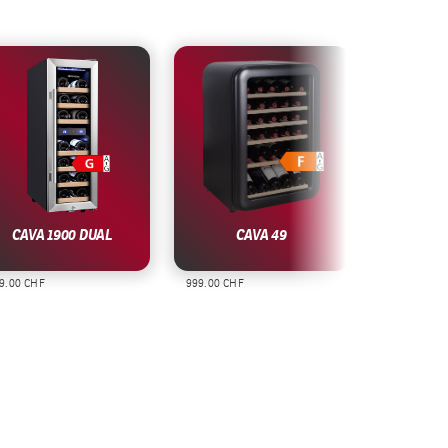
CAVA 1900 DUAL
CAVA 49
CAVA 3
00 CHF
999.00 CHF
1’099.00 CHF