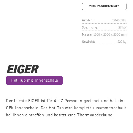
zum Produkteblatt
Art-Nr.:
50400298
Spannung:
27 kW
Masse:
1100 x 2000 x 2000 mm
Gewicht:
220 kg
EIGER
Hot Tub mit Innenschale
Der leichte EIGER ist für 4 – 7 Personen geeignet und hat eine
GFK Innenschale. Der Hot Tub wird komplett zusammengebaut
bei Ihnen eintreffen und besitzt eine Thermoabdeckung.