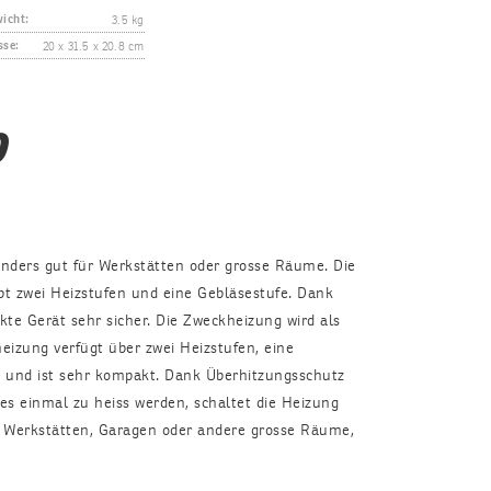
3.5 kg
icht:
20 x 31.5 x 20.8 cm
se:
0
nders gut für Werkstätten oder grosse Räume. Die
ibt zwei Heizstufen und eine Gebläsestufe. Dank
te Gerät sehr sicher. Die Zweckheizung wird als
eizung verfügt über zwei Heizstufen, eine
 und ist sehr kompakt. Dank Überhitzungsschutz
e es einmal zu heiss werden, schaltet die Heizung
ür Werkstätten, Garagen oder andere grosse Räume,