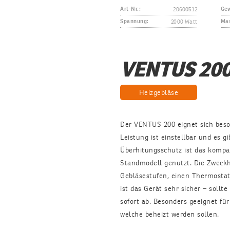
20600512
Art-Nr.:
Gew
2000 Watt
Spannung:
Mas
VENTUS 20
Heizgebläse
Der VENTUS 200 eignet sich beso
Leistung ist einstellbar und es g
Überhitungsschutz ist das kompak
Standmodell genutzt. Die Zweckh
Gebläsestufen, einen Thermostat
ist das Gerät sehr sicher – sollt
sofort ab. Besonders geeignet f
welche beheizt werden sollen.