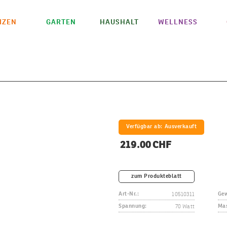
IZEN
GARTEN
HAUSHALT
WELLNESS
Verfügbar ab:
Ausverkauft
219.00 CHF
zum Produkteblatt
10510311
Art-Nr.:
Gew
70 Watt
Spannung:
Mas