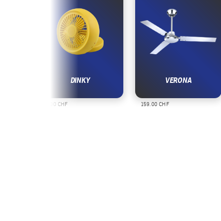
R
DINKY
VERONA
39.00 CHF
159.00 CHF