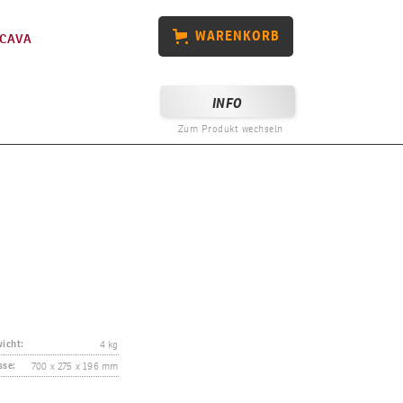
WARENKORB
CAVA
INFO
Zum Produkt wechseln
4 kg
icht:
700 x 275 x 196 mm
se: