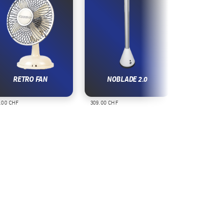
RETRO FAN
NOBLADE 2.0
FLO
.00 CHF
309.00 CHF
59.00 CHF